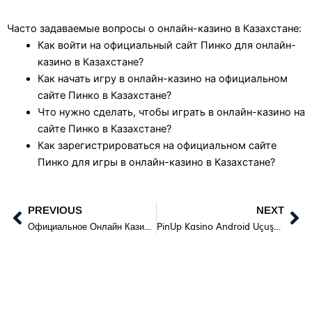
Часто задаваемые вопросы о онлайн-казино в Казахстане:
Как войти на официальный сайт Пинко для онлайн-
казино в Казахстане?
Как начать игру в онлайн-казино на официальном
сайте Пинко в Казахстане?
Что нужно сделать, чтобы играть в онлайн-казино на
сайте Пинко в Казахстане?
Как зарегистрироваться на официальном сайте
Пинко для игры в онлайн-казино в Казахстане?
PREVIOUS
NEXT
Prev
Ne
Официальное Онлайн Казино «Пинко»: Играйте в Казино Онлайн Безопасно и Законно в Казахстане
PinUp Kasino Android Uçuşunda Oynamaq Mövcud