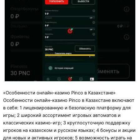
«Особенности онлайн-казино Pinco в Казахстане»
Особенности онлайн-казино Pinco в Казахстане включают
в себя: 1 лицензированную и безопасную платформу для
игры; 2 широкий ассортимент игровых автоматов и
классических казино-игр; 3 круглосуточную поддержку
игроков на казахском и русском языках; 4 бонусы и акции
для новых и активных игроков; 5 возможность играть на