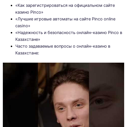
«Как зарегистрироваться на официальном сайте
казино Pinco»
«Лучшие игровые автоматы на сайте Pinco online
casino»
«Надежность и безопасность онлайн-казино Pinco в
Казахстане»
Часто задаваемые вопросы о онлайн-казино в
Казахстане: