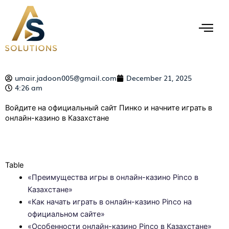
Skip
to
content
umair.jadoon005@gmail.com
December 21, 2025
4:26 am
Войдите на официальный сайт Пинко и начните играть в
онлайн-казино в Казахстане
Table
«Преимущества игры в онлайн-казино Pinco в
Казахстане»
«Как начать играть в онлайн-казино Pinco на
официальном сайте»
«Особенности онлайн-казино Pinco в Казахстане»