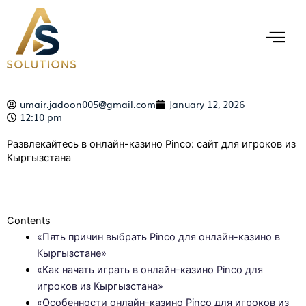
Skip
to
content
umair.jadoon005@gmail.com
January 12, 2026
12:10 pm
Развлекайтесь в онлайн-казино Pinco: сайт для игроков из
Кыргызстана
Contents
«Пять причин выбрать Pinco для онлайн-казино в
Кыргызстане»
«Как начать играть в онлайн-казино Pinco для
игроков из Кыргызстана»
«Особенности онлайн-казино Pinco для игроков из