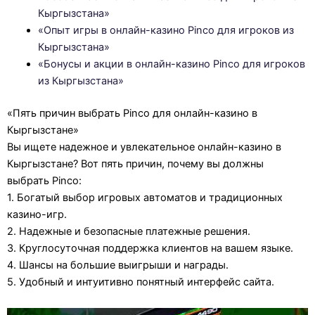
Кыргызстана»
«Опыт игры в онлайн-казино Pinco для игроков из
Кыргызстана»
«Бонусы и акции в онлайн-казино Pinco для игроков
из Кыргызстана»
«Пять причин выбрать Pinco для онлайн-казино в
Кыргызстане»
Вы ищете надежное и увлекательное онлайн-казино в
Кыргызстане? Вот пять причин, почему вы должны
выбрать Pinco:
1. Богатый выбор игровых автоматов и традиционных
казино-игр.
2. Надежные и безопасные платежные решения.
3. Круглосуточная поддержка клиентов на вашем языке.
4. Шансы на большие выигрыши и награды.
5. Удобный и интуитивно понятный интерфейс сайта.