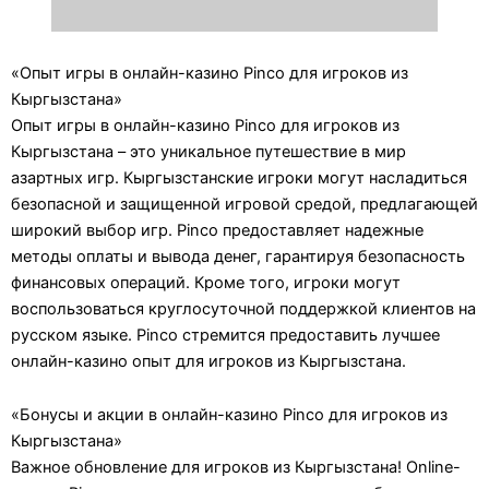
«Опыт игры в онлайн-казино Pinco для игроков из
Кыргызстана»
Опыт игры в онлайн-казино Pinco для игроков из
Кыргызстана – это уникальное путешествие в мир
азартных игр. Кыргызстанские игроки могут насладиться
безопасной и защищенной игровой средой, предлагающей
широкий выбор игр. Pinco предоставляет надежные
методы оплаты и вывода денег, гарантируя безопасность
финансовых операций. Кроме того, игроки могут
воспользоваться круглосуточной поддержкой клиентов на
русском языке. Pinco стремится предоставить лучшее
онлайн-казино опыт для игроков из Кыргызстана.
«Бонусы и акции в онлайн-казино Pinco для игроков из
Кыргызстана»
Важное обновление для игроков из Кыргызстана! Online-