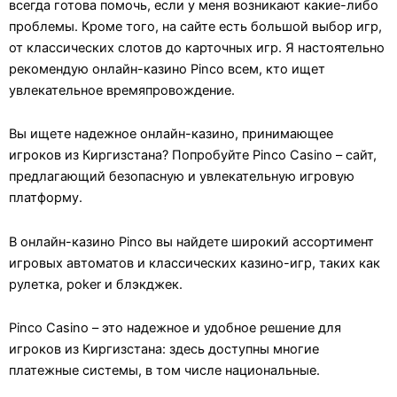
всегда готова помочь, если у меня возникают какие-либо
проблемы. Кроме того, на сайте есть большой выбор игр,
от классических слотов до карточных игр. Я настоятельно
рекомендую онлайн-казино Pinco всем, кто ищет
увлекательное времяпровождение.
Вы ищете надежное онлайн-казино, принимающее
игроков из Киргизстана? Попробуйте Pinco Casino – сайт,
предлагающий безопасную и увлекательную игровую
платформу.
В онлайн-казино Pinco вы найдете широкий ассортимент
игровых автоматов и классических казино-игр, таких как
рулетка, poker и блэкджек.
Pinco Casino – это надежное и удобное решение для
игроков из Киргизстана: здесь доступны многие
платежные системы, в том числе национальные.