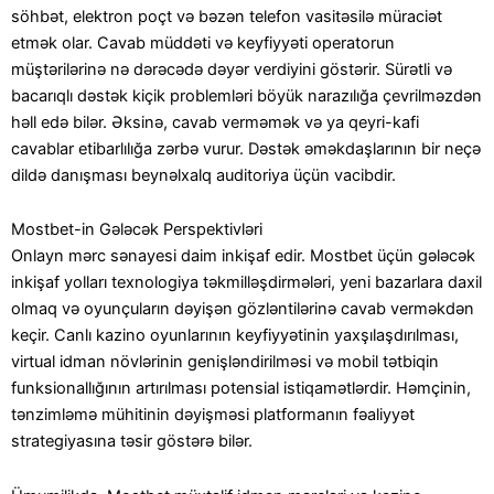
söhbət, elektron poçt və bəzən telefon vasitəsilə müraciət
etmək olar. Cavab müddəti və keyfiyyəti operatorun
müştərilərinə nə dərəcədə dəyər verdiyini göstərir. Sürətli və
bacarıqlı dəstək kiçik problemləri böyük narazılığa çevrilməzdən
həll edə bilər. Əksinə, cavab verməmək və ya qeyri-kafi
cavablar etibarlılığa zərbə vurur. Dəstək əməkdaşlarının bir neçə
dildə danışması beynəlxalq auditoriya üçün vacibdir.
Mostbet-in Gələcək Perspektivləri
Onlayn mərc sənayesi daim inkişaf edir. Mostbet üçün gələcək
inkişaf yolları texnologiya təkmilləşdirmələri, yeni bazarlara daxil
olmaq və oyunçuların dəyişən gözləntilərinə cavab verməkdən
keçir. Canlı kazino oyunlarının keyfiyyətinin yaxşılaşdırılması,
virtual idman növlərinin genişləndirilməsi və mobil tətbiqin
funksionallığının artırılması potensial istiqamətlərdir. Həmçinin,
tənzimləmə mühitinin dəyişməsi platformanın fəaliyyət
strategiyasına təsir göstərə bilər.