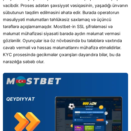
vacibdir. Proses adətən şəxsiyyət vəsiqəsinin, yaşadığı ünvanın
sübutunun təqdim edilməsini əhatə edir. Burada operatorun
məsuliyyəti məlumatları təhlükəsiz saxlamaq və üçüncü
tərəflərə açıqlamamaqdır. Mostbet-in SSL şifrələməsi və
məlumat mühafizəsi siyasəti barədə aydın məlumat verməsi
gözlənilir. Oyunçular isə öz növbəsində bu tələblərə vaxtında
cavab verməli və həssas məlumatlarını mühafizə etməlidirlər.
KYC prosesində gecikmələr çıxarışları dayandıra bilər, bu da
narazılığa səbəb olur.