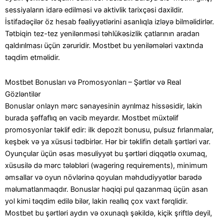
sessiyaların idarə edilməsi və aktivlik tarixçəsi daxildir.
İstifadəçilər öz hesab fəaliyyətlərini asanlıqla izləyə bilməlidirlər.
Tətbiqin tez-tez yenilənməsi təhlükəsizlik çatlarının aradan
qaldırılması üçün zəruridir. Mostbet bu yeniləmələri vaxtında
təqdim etməlidir.
Mostbet Bonusları və Promosyonları – Şərtlər və Real
Gözləntilər
Bonuslar onlayn mərc sənayesinin ayrılmaz hissəsidir, lakin
burada şəffaflıq ən vacib meyardır. Mostbet müxtəlif
promosyonlar təklif edir: ilk depozit bonusu, pulsuz fırlanmalar,
keşbek və ya xüsusi tədbirlər. Hər bir təklifin detallı şərtləri var.
Oyunçular üçün əsas məsuliyyət bu şərtləri diqqətlə oxumaq,
xüsusilə də mərc tələbləri (wagering requirements), minimum
əmsallar və oyun növlərinə qoyulan məhdudiyyətlər barədə
məlumatlanmaqdır. Bonuslar həqiqi pul qazanmaq üçün asan
yol kimi təqdim edilə bilər, lakin reallıq çox vaxt fərqlidir.
Mostbet bu şərtləri aydın və oxunaqlı şəkildə, kiçik şriftlə deyil,