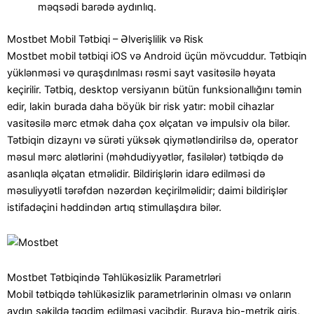
məqsədi barədə aydınlıq.
Mostbet Mobil Tətbiqi – Əlverişlilik və Risk
Mostbet mobil tətbiqi iOS və Android üçün mövcuddur. Tətbiqin
yüklənməsi və quraşdırılması rəsmi sayt vasitəsilə həyata
keçirilir. Tətbiq, desktop versiyanın bütün funksionallığını təmin
edir, lakin burada daha böyük bir risk yatır: mobil cihazlar
vasitəsilə mərc etmək daha çox əlçatan və impulsiv ola bilər.
Tətbiqin dizaynı və sürəti yüksək qiymətləndirilsə də, operator
məsul mərc alətlərini (məhdudiyyətlər, fasilələr) tətbiqdə də
asanlıqla əlçatan etməlidir. Bildirişlərin idarə edilməsi də
məsuliyyətli tərəfdən nəzərdən keçirilməlidir; daimi bildirişlər
istifadəçini həddindən artıq stimullaşdıra bilər.
Mostbet Tətbiqində Təhlükəsizlik Parametrləri
Mobil tətbiqdə təhlükəsizlik parametrlərinin olması və onların
aydın şəkildə təqdim edilməsi vacibdir. Buraya bio-metrik giriş,