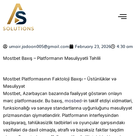
Skip
to
content
umair.jadoon005@gmail.com
February 23, 2026
4:30 am
Mostbet Baxış – Platformanın Məsuliyyətli Təhlili
Mostbet Platformasının Faktoloji Baxışı – Üstünlüklər və
Məsuliyyət
Mostbet, Azərbaycan bazarında fəaliyyət göstərən onlayn
mərc platformasıdır. Bu baxış,
mosbed
-in təklif etdiyi xidmətləri,
funksionallığı və sənaye standartlarına uyğunluğunu məsuliyyət
prizmasından qiymətləndirir. Platformanın interfeysindən
başlayaraq, təhlükəsizlik tədbirləri və oyunçular qarşısındakı
vəzifələri də daxil olmaqla, ətraflı və bəzəksiz faktlar təqdim