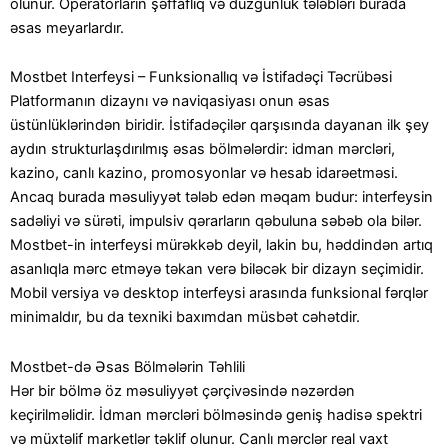
olunur. Operatorların şəffaflıq və düzgünlük tələbləri burada
əsas meyarlardır.
Mostbet Interfeysi – Funksionallıq və İstifadəçi Təcrübəsi
Platformanın dizaynı və naviqasiyası onun əsas
üstünlüklərindən biridir. İstifadəçilər qarşısında dayanan ilk şey
aydın strukturlaşdırılmış əsas bölmələrdir: idman mərcləri,
kazino, canlı kazino, promosyonlar və hesab idarəetməsi.
Ancaq burada məsuliyyət tələb edən məqam budur: interfeysin
sadəliyi və sürəti, impulsiv qərarların qəbuluna səbəb ola bilər.
Mostbet-in interfeysi mürəkkəb deyil, lakin bu, həddindən artıq
asanlıqla mərc etməyə təkan verə biləcək bir dizayn seçimidir.
Mobil versiya və desktop interfeysi arasında funksional fərqlər
minimaldır, bu da texniki baxımdan müsbət cəhətdir.
Mostbet-də Əsas Bölmələrin Təhlili
Hər bir bölmə öz məsuliyyət çərçivəsində nəzərdən
keçirilməlidir. İdman mərcləri bölməsində geniş hadisə spektri
və müxtəlif marketlər təklif olunur. Canlı mərclər real vaxt