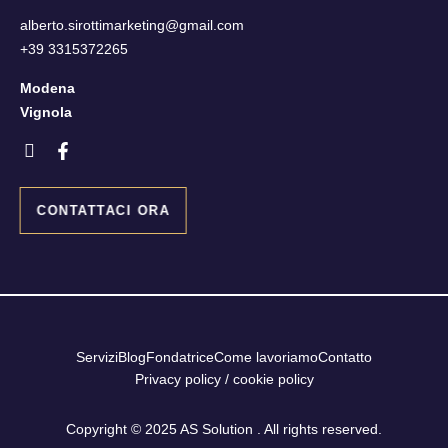
o
alberto.sirottimarketing@gmail.com
+39 3315372265
Modena
Vignola
I
F
c
a
o
c
n
e
CONTATTACI ORA
-
b
i
o
n
o
s
k
t
-
a
f
g
r
Servizi
Blog
Fondatrice
Come lavoriamo
Contatto
a
Privacy policy / cookie policy
m
-
1
Copyright © 2025 AS Solution . All rights reserved.